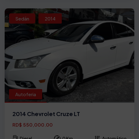
Sedán
2014
Autoferia
2014 Chevrolet Cruze LT
RD$ 550,000.00
Diesel
0 Km
Automático