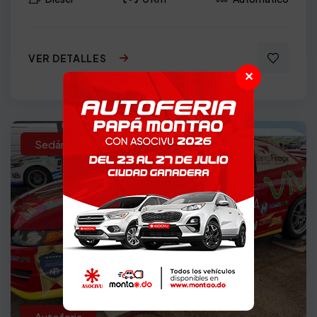
VER DETALLES
✕
Sedán
2008
Autoferia