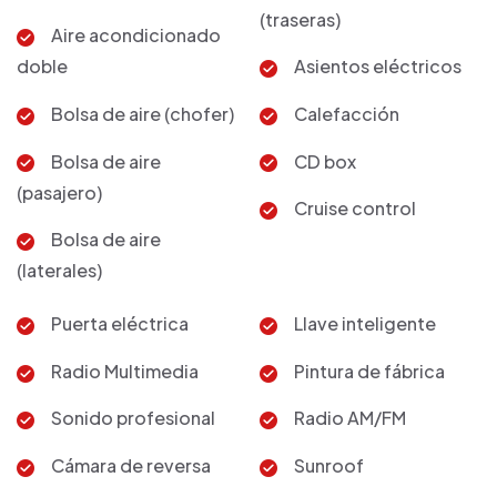
(traseras)
Aire acondicionado
doble
Asientos eléctricos
Bolsa de aire (chofer)
Calefacción
Bolsa de aire
CD box
(pasajero)
Cruise control
Bolsa de aire
(laterales)
Puerta eléctrica
Llave inteligente
Radio Multimedia
Pintura de fábrica
Sonido profesional
Radio AM/FM
Cámara de reversa
Sunroof