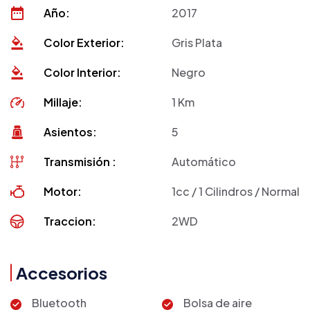
Año:
2017
Color Exterior:
Gris Plata
Color Interior:
Negro
Millaje:
1 Km
Asientos:
5
Transmisión :
Automático
Motor:
1cc / 1 Cilindros / Normal
Traccion:
2WD
Accesorios
Bluetooth
Bolsa de aire