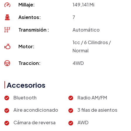
Millaje:
149,141 Mi
Asientos:
7
Transmisión :
Automático
1cc / 6 Cilindros /
Motor:
Normal
Traccion:
4WD
Accesorios
Bluetooth
Radio AM/FM
Aire acondicionado
3 filas de asientos
Cámara de reversa
AWD