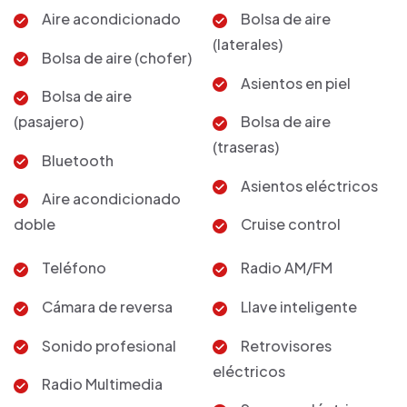
Aire acondicionado
Bolsa de aire
(laterales)
Bolsa de aire (chofer)
Asientos en piel
Bolsa de aire
(pasajero)
Bolsa de aire
(traseras)
Bluetooth
Asientos eléctricos
Aire acondicionado
doble
Cruise control
Teléfono
Radio AM/FM
Cámara de reversa
Llave inteligente
Sonido profesional
Retrovisores
eléctricos
Radio Multimedia