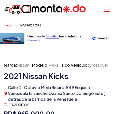
Inicio
NAP MOTORS
Marca:
Nissan
Modelo:
Kicks
Tipo Vehículo:
Crossover
2021 Nissan Kicks
Calle Dr Octavio Mejía Ricard #49 Esquina
Venezuela Ensanche Ozama Santo Domingo Este )
detrás de la barrica de la Venezuela
FAVORITOS
RD$ 965,000.00