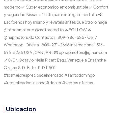
moderno ✅ Súper económico en combustible ✅ Confort
y seguridad Nissan ✅ Lista para entrega inmediata 📲
Escríbenos hoy mismo y llévatela antes que otro lo haga
@atodomotorrd @motorcredito 🔥FOLLOW 🔥
@napmotors.do Contactos: 809-986-5257 Cell /
Whatsapp. Oficina : 809-231-2666 Internacional: 516-
596-5285 USA , CAN , PR . 📧 opnapmotors@gmail.com
📍C/Dr. Octavio Mejia Ricart Esqu.Venezuela Ensanche
Ozama S.D. Este. R.D 11501.
#losmejorespreciosdelmercado #santodomingo
#republicadominicana #dealer #ventas ofertas.
Ubicacion