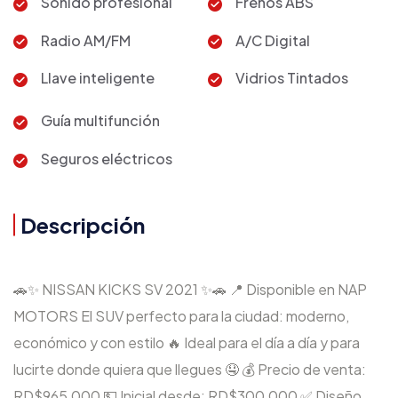
Sonido profesional
Frenos ABS
Radio AM/FM
A/C Digital
Llave inteligente
Vidrios Tintados
Guía multifunción
Seguros eléctricos
Descripción
🚗✨ NISSAN KICKS SV 2021 ✨🚗 📍 Disponible en NAP
MOTORS El SUV perfecto para la ciudad: moderno,
económico y con estilo 🔥 Ideal para el día a día y para
lucirte donde quiera que llegues 🤤 💰 Precio de venta:
RD$965,000 💵 Inicial desde: RD$300,000 ✅ Diseño