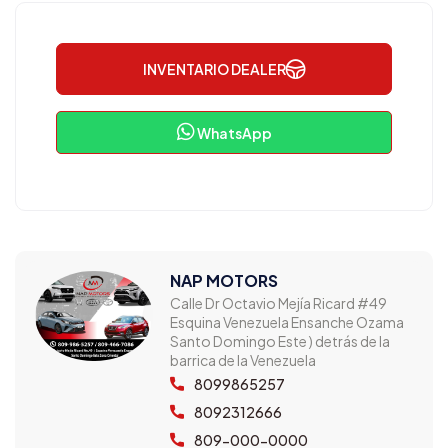
INVENTARIO DEALER
WhatsApp
NAP MOTORS
Calle Dr Octavio Mejía Ricard #49
Esquina Venezuela Ensanche Ozama
Santo Domingo Este ) detrás de la
barrica de la Venezuela
8099865257
8092312666
809-000-0000