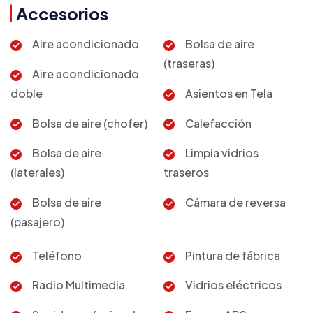
Accesorios
Aire acondicionado
Bolsa de aire
(traseras)
Aire acondicionado
doble
Asientos en Tela
Bolsa de aire (chofer)
Calefacción
Bolsa de aire
Limpia vidrios
(laterales)
traseros
Bolsa de aire
Cámara de reversa
(pasajero)
Teléfono
Pintura de fábrica
Radio Multimedia
Vidrios eléctricos